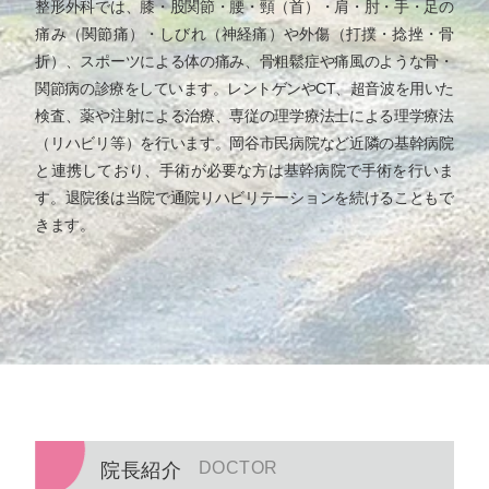
整形外科では、膝・股関節・腰・頸（首）・肩・肘・手・足の
痛み（関節痛）・しびれ（神経痛）や外傷（打撲・捻挫・骨
折）、スポーツによる体の痛み、骨粗鬆症や痛風のような骨・
関節病の診療をしています。レントゲンやCT、超音波を用いた
検査、薬や注射による治療、専従の理学療法士による理学療法
（リハビリ等）を行います。
岡谷市民病院など近隣の基幹病院
と連携しており、手術が必要な方は基幹病院で手術を行いま
す。退院後は当院で通院リハビリテーションを続けることもで
きます。
DOCTOR
院長紹介